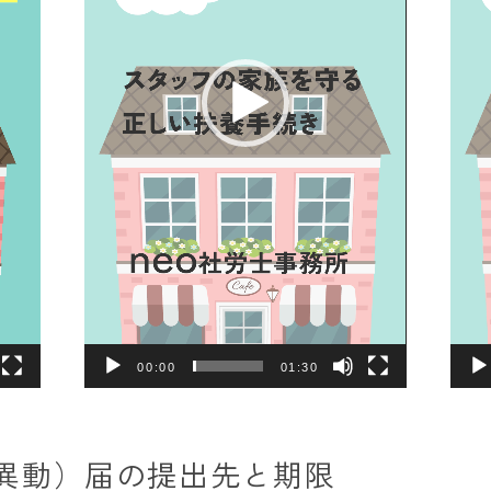
ヤ
ヤ
ー
ー
00:00
01:30
異動）届の提出先と期限