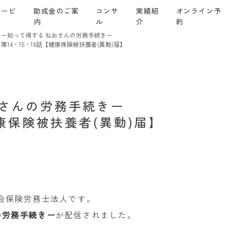
サービ
助成金のご案
コンサ
実績紹
オンライン予
ス
内
ル
介
約
ー知って得する ねおさんの労務手続きー
第14・15・16話【健康保険被扶養者(異動)届】
おさんの労務手続きー
健康保険被扶養者(異動)届】
社会保険労務士法人です。
の労務手続きー
が配信されました。