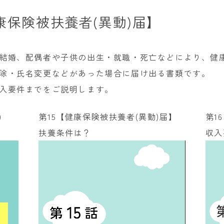
健康保険被扶養者(異動)届】
結婚、配偶者や子供の出生・就職・死亡などにより、健
除・氏名変更などがあった場合に届け出る書類です。
入要件までをご説明します。
)
第15【健康保険被扶養者(異動)届】
第1
扶養条件は？
収入
動
動
画
画
プ
プ
レ
レ
ー
ー