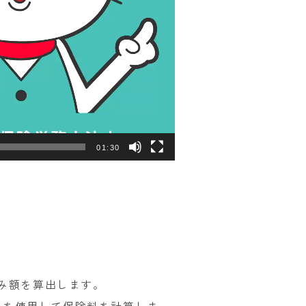
01:30
み額を算出します。
※）を使用して保険料を計算しま