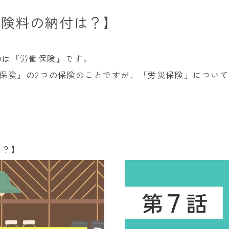
保険料の納付は？】
のは『労働保険』です。
保険」
の2つの保険のことですが、「労災保険」について
は？】
動
画
プ
レ