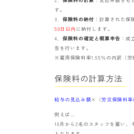
す。
3．
保険料の納付
：計算された保
50日以内
に納付します。
4．
保険料の確定と概算申告
：成
告を行います。
※雇用保険料率1.55％の内訳（労働
保険料の計算方法
給与の見込み額
×（
労災保険料率0
例えば…
10月から2名のスタッフを雇い、
となります。