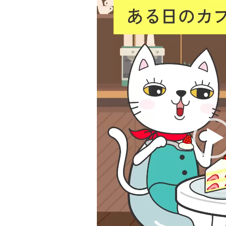
ー
ヤ
ー