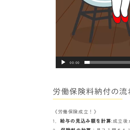
00:00
労働保険料納付の流
《労働保険成立！》
1．
給与の見込み額を計算
:成立
2．
保険料の計算
：見込み額をもと