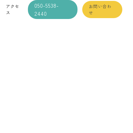
050-5538-
アクセ
お問い合わ
ス
2440
せ