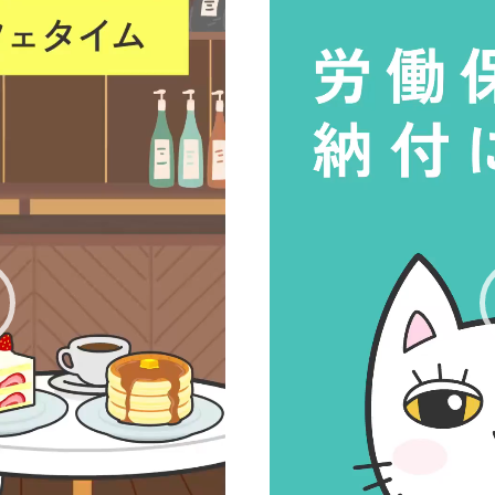
ー
ヤ
ー