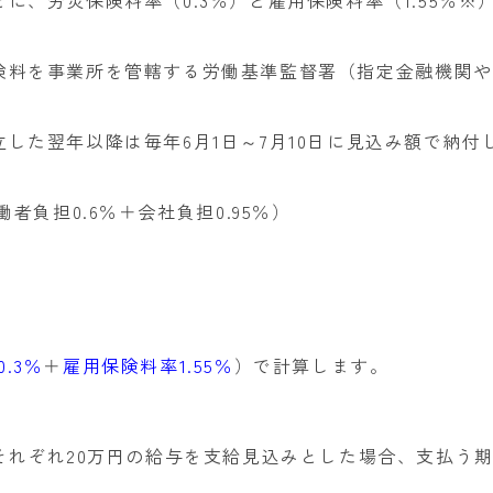
険料を事業所を管轄する労働基準監督署（指定金融機関や
立した翌年以降は毎年6月1日～7月10日に見込み額で納
者負担0.6％＋会社負担0.95％）
.3％
＋
雇用保険料率1.55％
）で計算します。
それぞれ20万円の給与を支給見込みとした場合、支払う期