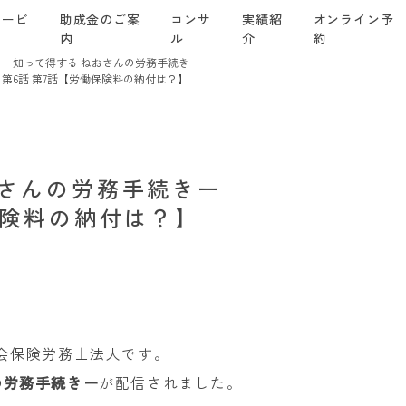
サービ
助成金のご案
コンサ
実績紹
オンライン予
ス
内
ル
介
約
ー知って得する ねおさんの労務手続きー
第6話 第7話【労働保険料の納付は？】
おさんの労務手続きー
保険料の納付は？】
社会保険労務士法人です。
の労務手続きー
が配信されました。